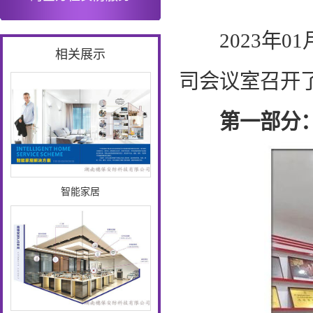
2023年01月
相关展示
司会议室召开了
第一部分
智能家居