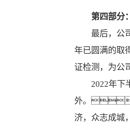
第四部分
最后，公司董
年已圆满的取得
证检测，为公
2022年下
外。
济，众志成城