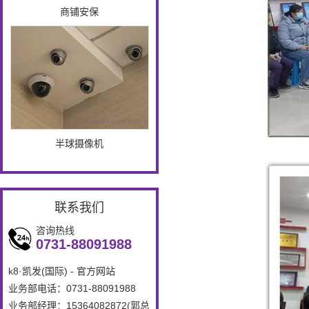
商铺安保
半球摄像机
联系我们
咨询热线
0731-88091988
k8·凯发(国际) - 官方网站
业务部电话：0731-88091988
业务部经理：15364082872(郭总