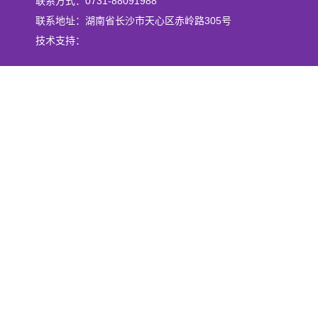
联系方式：0731-88091988
联系地址：湖南省长沙市天心区赤岭路305号
技术支持：